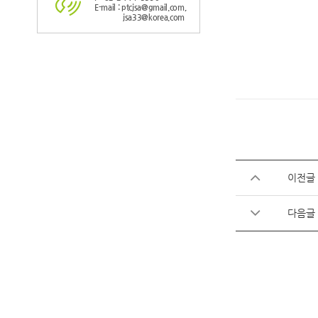
E-mail : ptcjsa@gmail.com,
jsa33@korea.com
이전글
다음글