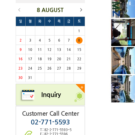
8 AUGUST
일
월
화
수
목
금
토
1
2
3
4
5
6
7
8
9
10
11
12
13
14
15
16
17
18
19
20
21
22
23
24
25
26
27
28
29
30
31
+
Inquiry
Customer Call Center
02-771-5593
T : 82-2-771-5593~5
F : 82-2-771-5596