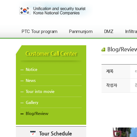
PTC Tour program
Panmunjom
DMZ
Infilt
Blog/Revie
Customer Call Center
Notice
제목
c
News
작성자
Tour into movie
Gallery
Blog/Review
Tour Schedule