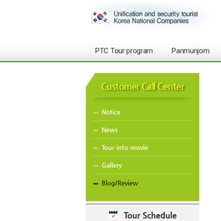
PTC Tour program
Panmunjom
Customer Call Center
Notice
News
Tour into movie
Gallery
Blog/Review
Tour Schedule