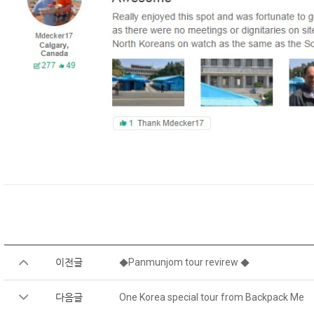
이전글
◆Panmunjom tour revirew ◆
다음글
One Korea special tour from Backpack Me