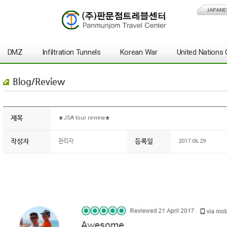
JAPANE
DMZ
Infiltration Tunnels
Korean War
United Nation
Blog/Review
제목
★JSA tour review★
작성자
등록일
관리자
2017.06.29