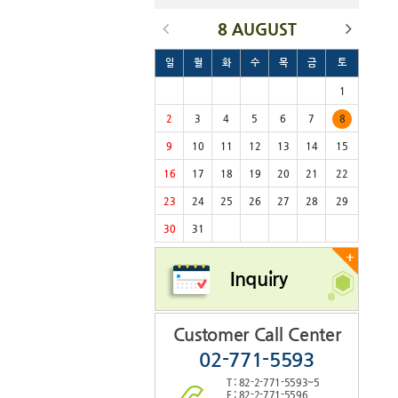
8 AUGUST
일
월
화
수
목
금
토
1
2
3
4
5
6
7
8
9
10
11
12
13
14
15
16
17
18
19
20
21
22
23
24
25
26
27
28
29
30
31
+
Inquiry
Customer Call Center
02-771-5593
T : 82-2-771-5593~5
F : 82-2-771-5596