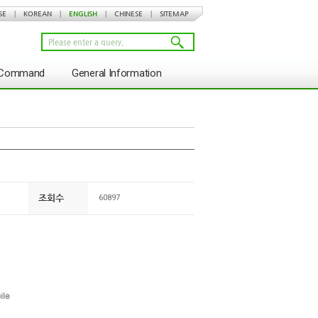
SE
|
KOREAN
|
ENGLISH
|
CHINESE
|
SITEMAP
s Command
General Information
조회수
60897