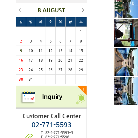
8 AUGUST
일
월
화
수
목
금
토
1
2
3
4
5
6
7
8
9
10
11
12
13
14
15
16
17
18
19
20
21
22
23
24
25
26
27
28
29
30
31
+
Inquiry
Customer Call Center
02-771-5593
T : 82-2-771-5593~5
F : 82-2-771-5596