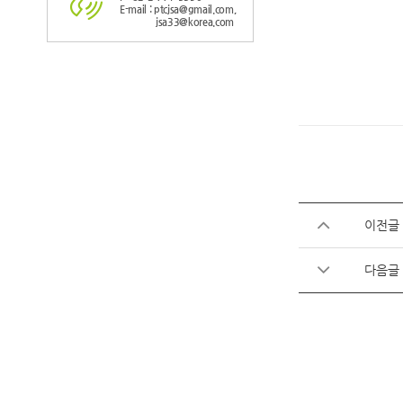
E-mail : ptcjsa@gmail.com,
jsa33@korea.com
이전글
다음글