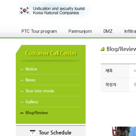
PTC Tour program
Panmunjom
DMZ
Infilt
Blog/Revie
Customer Call Center
Notice
제목
c
News
작성자
Tour into movie
Gallery
Blog/Review
Tour Schedule