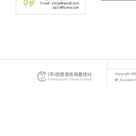
E-mail : ptcjsa@gmail.com,
jsa33@korea.com
Copyright 200
8F ,Koreana 