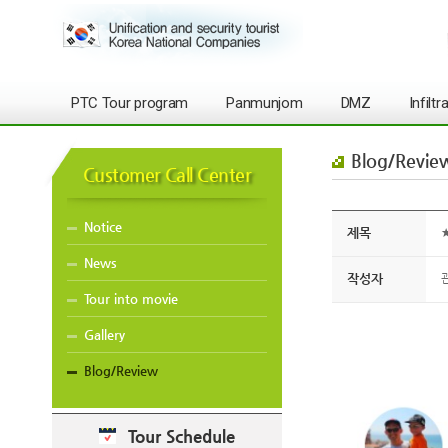
PTC Tour program
Panmunjom
DMZ
Infilt
Blog/Revie
Customer Call Center
Notice
제목
★
News
작성자
Tour into movie
Gallery
Blog/Review
Tour Schedule