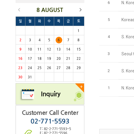
6
N. Kore
8 AUGUST
5
Koreas 
일
월
화
수
목
금
토
1
4
S. Kore
2
3
4
5
6
7
8
9
10
11
12
13
14
15
3
Seoul 
16
17
18
19
20
21
22
23
24
25
26
27
28
29
2
S. Kore
30
31
+
1
N. Kor
Inquiry
Customer Call Center
02-771-5593
T : 82-2-771-5593~5
F : 82-2-771-5596