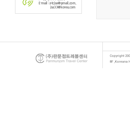
E-mail : ptcjsa@gmail.com,
jsa33@korea.com
Copyright 200
8F ,Koreana 