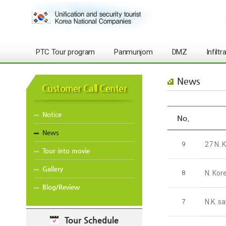
PTC Tour program
Panmunjom
DMZ
Infilt
News
Customer Call Center
Notice
No.
News
9
27 N. K
Tour into movie
Gallery
8
N. Kor
Blog/Review
7
N.K. s
Tour Schedule