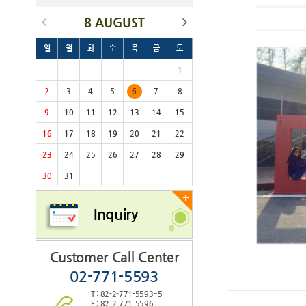
8 AUGUST
일
월
화
수
목
금
토
1
2
3
4
5
6
7
8
9
10
11
12
13
14
15
16
17
18
19
20
21
22
23
24
25
26
27
28
29
30
31
+
Inquiry
Customer Call Center
02-771-5593
T : 82-2-771-5593~5
F : 82-2-771-5596