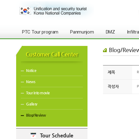
PTC Tour program
Panmunjom
DMZ
Infilt
Blog/Revie
Customer Call Center
Notice
제목
R
News
작성자
P
Tour into movie
Gallery
Blog/Review
Tour Schedule