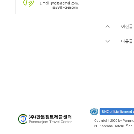
E-mail : ptcjsa@gmail.com,
jsa33@korea.com
이전글
다음글
Copyright 2000 by Panmun
8F ,Koreana Hotel(Offic