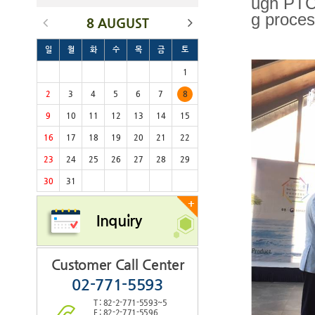
ugh PTC'
g proces
8 AUGUST
일
월
화
수
목
금
토
1
2
3
4
5
6
7
8
9
10
11
12
13
14
15
16
17
18
19
20
21
22
23
24
25
26
27
28
29
30
31
+
Inquiry
Customer Call Center
02-771-5593
T : 82-2-771-5593~5
F : 82-2-771-5596